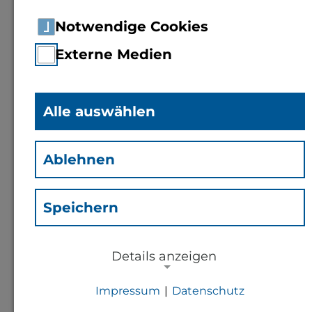
Notwendige Cookies
Externe Medien
Alle auswählen
Sina Bambach
(Bsi)
Ablehnen
Mitarbeiterin Personal
Speichern
Kontakt
Details anzeigen
s.bambach@th-bingen.de
Impressum
|
Datenschutz
NOTWENDIGE COOKIES
+49 6721 409 422