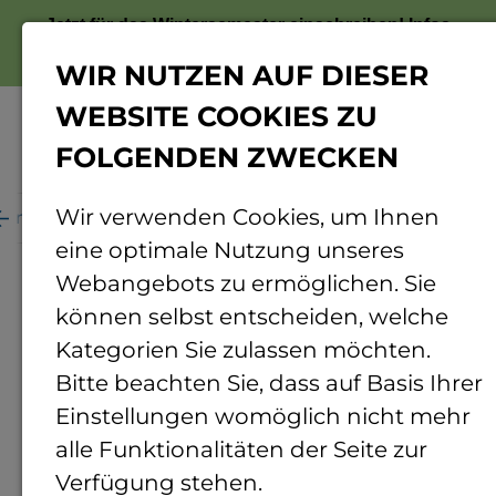
Jetzt für das Wintersemester einschreiben!
Infos
zur Bewerbung
WIR NUTZEN AUF DIESER
WEBSITE COOKIES ZU
FOLGENDEN ZWECKEN
Menü
Wir verwenden Cookies, um Ihnen
ganisation
Personenverzeichnis
Personendetails
eine optimale Nutzung unseres
Webangebots zu ermöglichen. Sie
können selbst entscheiden, welche
Kategorien Sie zulassen möchten.
Bitte beachten Sie, dass auf Basis Ihrer
Einstellungen womöglich nicht mehr
alle Funktionalitäten der Seite zur
Verfügung stehen.