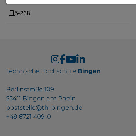
Notwendige Cookies zur Session-
5-238
Verwaltung und für die generelle
Funktionalität der Seite (immer
notwendig).
EXTERNE MEDIEN
Technische Hochschule
Bingen
Seitenspezifische Erfassung von
Berlinstraße 109
Benutzerdaten durch
55411 Bingen am Rhein
Drittanbieter, bspw. über das
poststelle@th-bingen.de
Einbinden externer Videos,
+49 6721 409-0
Standortdaten oder
Stellenanzeigen.