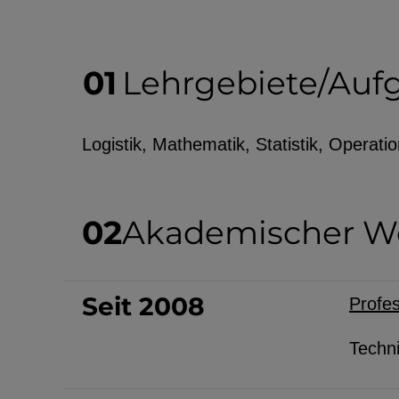
Lehrgebiete/Auf
EXTERNE MEDIEN
Seitenspezifische Erfassung von Ben
Logistik, Mathematik, Statistik, Operati
durch Drittanbieter, bspw. über das 
externer Videos, Standortdaten oder
Stellenanzeigen.
Akademischer W
YouTube
Seit 2008
Profes
ChatBot
Techn