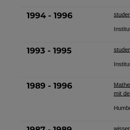
1994 - 1996
studen
Instit
1993 - 1995
studen
Instit
1989 - 1996
Mathem
mit d
Humbol
1987 - 1989
wissen