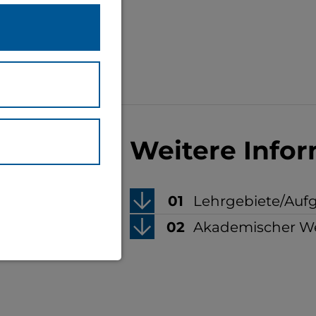
Weitere Info
Lehrgebiete/Auf
Akademischer W
waltung und
eite (immer