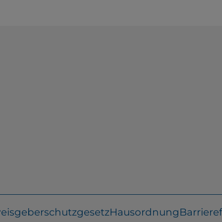
eisgeberschutzgesetz
Hausordnung
Barrieref