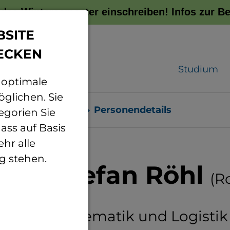
r das Wintersemester einschreiben!
Infos zur 
BSITE
ECKEN
Studium
 optimale
glichen. Sie
sonenverzeichnis
Personendetails
egorien Sie
ass auf Basis
hr alle
g stehen.
. Dr.
Stefan Röhl
(R
sor für Mathematik und Logistik