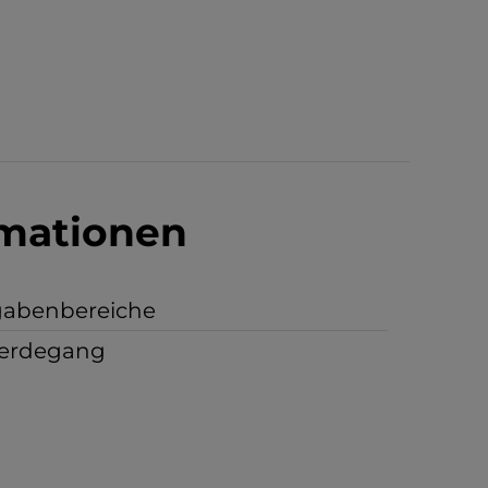
rmationen
gabenbereiche
erdegang