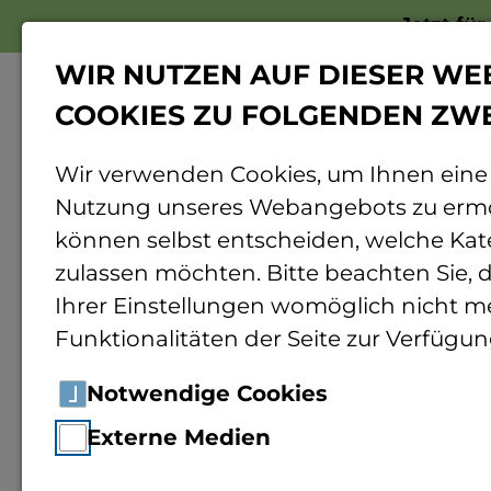
Jetzt fü
WIR NUTZEN AUF DIESER WE
COOKIES ZU FOLGENDEN ZW
Wir verwenden Cookies, um Ihnen eine
Nutzung unseres Webangebots zu ermö
Home
Hochschule
Organisation
Per
können selbst entscheiden, welche Kat
zulassen möchten. Bitte beachten Sie, d
Ihrer Einstellungen womöglich nicht me
Funktionalitäten der Seite zur Verfügun
Prof
Notwendige Cookies
Externe Medien
Profes