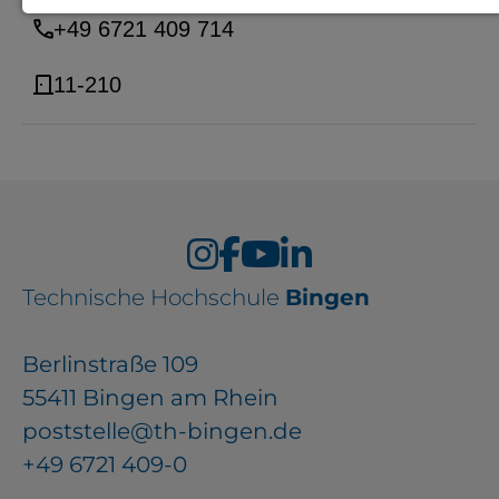
+49 6721 409 714
Notwendige Cookies zur Session-
Verwaltung und für die generelle
11-210
Funktionalität der Seite (immer
notwendig).
EXTERNE MEDIEN
Technische Hochschule
Seitenspezifische Erfassung von
Bingen
Benutzerdaten durch
Berlinstraße 109
Drittanbieter, bspw. über das
55411 Bingen am Rhein
Einbinden externer Videos,
poststelle@th-bingen.de
Standortdaten oder
+49 6721 409-0
Stellenanzeigen.