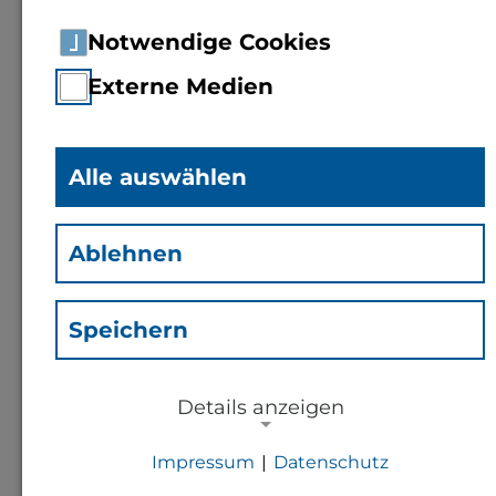
Notwendige Cookies
Externe Medien
Alle auswählen
Uwe Drießen
(Duw)
Ablehnen
Mitarbeiter
Rechenzentrum
Speichern
Kontakt
Details anzeigen
Impressum
|
Datenschutz
u.driessen@th-bingen.de
NOTWENDIGE COOKIES