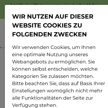
Jetzt für das Wintersemester einschreiben!
Infos
zur Bewerbung
WIR NUTZEN AUF DIESER
WEBSITE COOKIES ZU
FOLGENDEN ZWECKEN
Menü
Wir verwenden Cookies, um Ihnen
ganisation
Personenverzeichnis
Personendetails
eine optimale Nutzung unseres
Webangebots zu ermöglichen. Sie
können selbst entscheiden, welche
Kategorien Sie zulassen möchten.
Bitte beachten Sie, dass auf Basis Ihrer
Einstellungen womöglich nicht mehr
alle Funktionalitäten der Seite zur
Verfügung stehen.