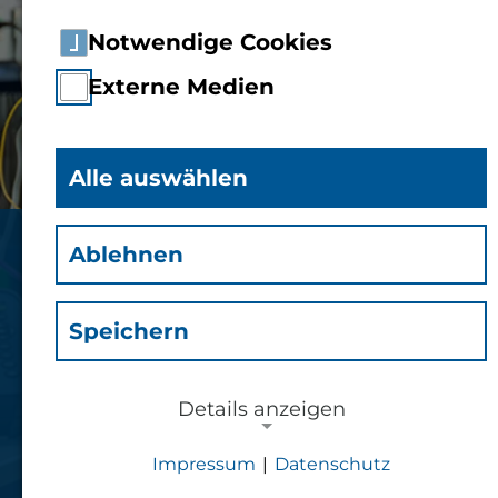
Notwendige Cookies
Externe Medien
Alle auswählen
Ablehnen
Studium
Applied Communication
Speichern
Systems
Bachelor of Engineering (B.Eng.) Vollzeit
Details anzeigen
Impressum
|
Datenschutz
Jetzt bewerben
NOTWENDIGE COOKIES