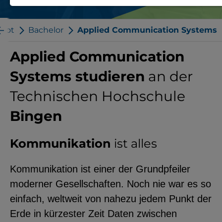
Notwendige Cookies zur Session-
Verwaltung und für die generelle
ebot
Bachelor
Applied Communication Systems
Funktionalität der Seite (immer
Applied Communication
notwendig).
Systems studieren
an der
Technischen Hochschule
Bingen
EXTERNE MEDIEN
Seitenspezifische Erfassung von
Kommunikation
ist alles
Benutzerdaten durch
Drittanbieter, bspw. über das
Kommunikation ist einer der Grundpfeiler
Einbinden externer Videos,
moderner Gesellschaften. Noch nie war es so
Standortdaten oder
einfach, weltweit von nahezu jedem Punkt der
Stellenanzeigen.
Erde in kürzester Zeit Daten zwischen