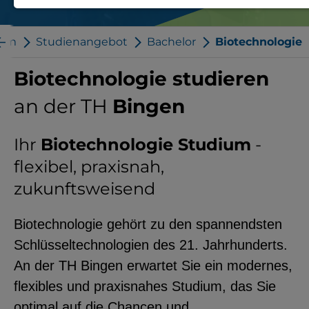
Notwendige Cookies zur Session-
Verwaltung und für die generelle
ium
Studienangebot
Bachelor
Biotechnologie
Funktionalität der Seite (immer
Biotechnologie studieren
notwendig).
an der TH
Bingen
Ihr
Biotechnologie Studium
-
EXTERNE MEDIEN
flexibel, praxisnah,
Seitenspezifische Erfassung von
zukunftsweisend
Benutzerdaten durch
Biotechnologie gehört zu den spannendsten
Drittanbieter, bspw. über das
Schlüsseltechnologien des 21. Jahrhunderts.
Einbinden externer Videos,
An der TH Bingen erwartet Sie ein modernes,
Standortdaten oder
flexibles und praxisnahes Studium, das Sie
Stellenanzeigen.
optimal auf die Chancen und