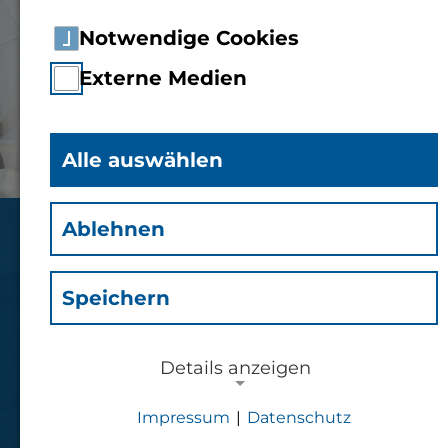
Notwendige Cookies
Externe Medien
Alle auswählen
Ablehnen
Studium
Biotechnologie
Speichern
Bachelor of Science (B.Sc.)
Vollzeit
Details anzeigen
Impressum
|
Datenschutz
Jetzt bewerben
NOTWENDIGE COOKIES