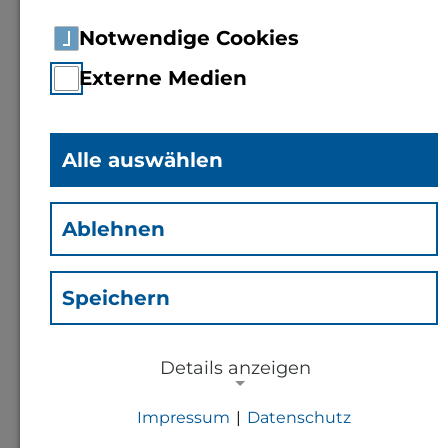
Notwendige Cookies
Externe Medien
Stellenbezeichnung / Titel der
Abschlussarbeit
Alle auswählen
*
Ablehnen
Jobtyp
*
Speichern
Vertragsverhältnis
Details anzeigen
Organisation
*
Impressum
|
Datenschutz
NOTWENDIGE COOKIES