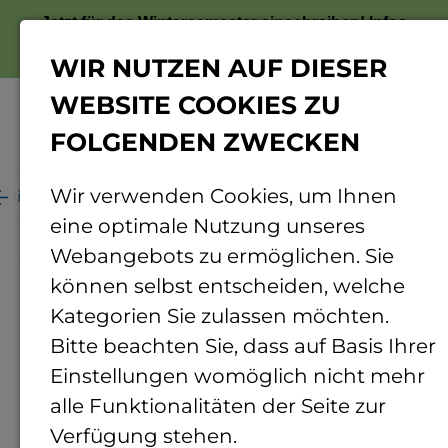
Jetzt für das Wintersemester einschreiben!
Infos
zur Bewerbung
WIR NUTZEN AUF DIESER
WEBSITE COOKIES ZU
FOLGENDEN ZWECKEN
Menü
Wir verwenden Cookies, um Ihnen
udium
Im Studium
Studienservices
Jobportal
eine optimale Nutzung unseres
Jobportal für Studierende
Webangebots zu ermöglichen. Sie
können selbst entscheiden, welche
Sie möchten unseren
Kategorien Sie zulassen möchten.
Studierenden einen Job
Bitte beachten Sie, dass auf Basis Ihrer
anbieten? So einfach geht's:
Einstellungen womöglich nicht mehr
alle Funktionalitäten der Seite zur
Logo
Verfügung stehen.