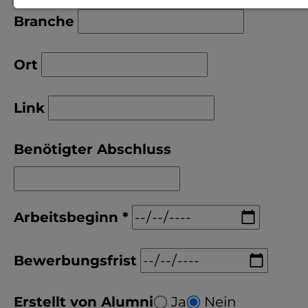
Notwendige Cookies zur Session-
Branche
Verwaltung und für die generelle
Funktionalität der Seite (immer
Ort
notwendig).
Link
Benötigter Abschluss
EXTERNE MEDIEN
Seitenspezifische Erfassung von
Benutzerdaten durch
Arbeitsbeginn
*
Drittanbieter, bspw. über das
Einbinden externer Videos,
Bewerbungsfrist
Standortdaten oder
Stellenanzeigen.
Erstellt von Alumni
Ja
Nein