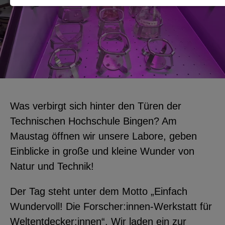
Notwendige Cookies zur Session-
Verwaltung und für die generelle
Funktionalität der Seite (immer
notwendig).
Was verbirgt sich hinter den Türen der
EXTERNE MEDIEN
Technischen Hochschule Bingen? Am
Seitenspezifische Erfassung von
Maustag öffnen wir unsere Labore, geben
Benutzerdaten durch
Einblicke in große und kleine Wunder von
Drittanbieter, bspw. über das
Natur und Technik!
Einbinden externer Videos,
Der Tag steht unter dem Motto „Einfach
Standortdaten oder
Wundervoll! Die Forscher:innen-Werkstatt für
Stellenanzeigen.
Weltentdecker:innen“. Wir laden ein zur