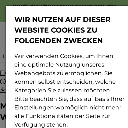
Jetzt für das Wintersemester einschreiben!
Infos
zur Bewerbung
WIR NUTZEN AUF DIESER
WEBSITE COOKIES ZU
FOLGENDEN ZWECKEN
Menü
Wir verwenden Cookies, um Ihnen
Home
Maus-Türöffnertag „Kleine Wunder“
eine optimale Nutzung unseres
03.10.2026
Webangebots zu ermöglichen. Sie
09:30 - 15:00 Uhr
können selbst entscheiden, welche
Termin speichern
Kategorien Sie zulassen möchten.
Bitte beachten Sie, dass auf Basis Ihrer
Maus-Türöffnertag „Kleine
Einstellungen womöglich nicht mehr
Wunder“
alle Funktionalitäten der Seite zur
Verfügung stehen.