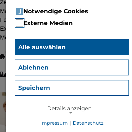
Zelte exklusiv für Schulklassen. Der Platz der
Mainzer Republik wird zum lebendigen Labor:
Notwendige Cookies
Forschung zum Anfassen, spannende
Externe Medien
Experimente und innovative Projekte unter dem
Motto “Mensch und Regionen”.
Alle auswählen
Ort: Platz der Mainzer Republik /
Deutschhausplatz, 55116 Mainz
Ablehnen
MAINZER
Veranstalter:
WISSENSCHAFTSALLIANZ
Speichern
© Mainzer Wissenschaftsallianz
Details anzeigen
Impressum
|
Datenschutz
NOTWENDIGE COOKIES