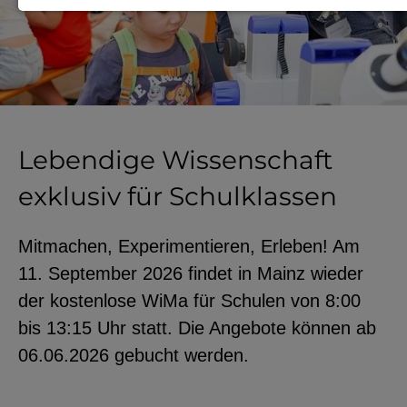
Notwendige Cookies zur Session-
Verwaltung und für die generelle
Funktionalität der Seite (immer
notwendig).
Lebendige Wissenschaft
exklusiv für Schulklassen
EXTERNE MEDIEN
Seitenspezifische Erfassung von
Mitmachen, Experimentieren, Erleben! Am
Benutzerdaten durch
11. September 2026 findet in Mainz wieder
Drittanbieter, bspw. über das
der kostenlose WiMa für Schulen von 8:00
Einbinden externer Videos,
bis 13:15 Uhr statt. Die Angebote können ab
Standortdaten oder
06.06.2026 gebucht werden.
Stellenanzeigen.