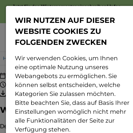
Jetzt für das Wintersemester einschreiben!
Infos
zur Bewerbung
WIR NUTZEN AUF DIESER
WEBSITE COOKIES ZU
FOLGENDEN ZWECKEN
Menü
Wir verwenden Cookies, um Ihnen
Home
WiMa für Schulen
eine optimale Nutzung unseres
11.09.2026
Webangebots zu ermöglichen. Sie
08:00 - 13:15 Uhr
können selbst entscheiden, welche
Termin speichern
Kategorien Sie zulassen möchten.
Bitte beachten Sie, dass auf Basis Ihrer
WiMa für Schulen
Einstellungen womöglich nicht mehr
alle Funktionalitäten der Seite zur
Der Mainzer Wissenschaftsmarkt öffnet seine
Verfügung stehen.