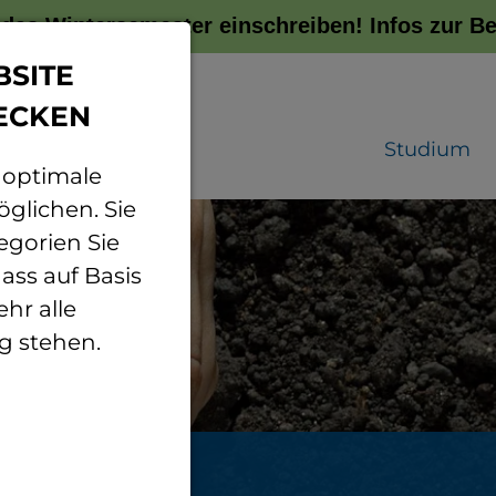
r das Wintersemester einschreiben!
Infos zur 
BSITE
ECKEN
Studium
 optimale
glichen. Sie
egorien Sie
ass auf Basis
hr alle
g stehen.