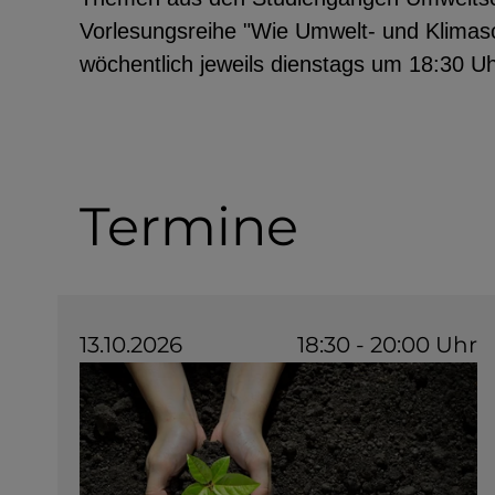
Vorlesungsreihe "Wie Umwelt- und Klimasch
wöchentlich jeweils dienstags um 18:30 Uhr
EXTERNE MEDIEN
Seitenspezifische Erfassung von Ben
durch Drittanbieter, bspw. über das 
Termine
externer Videos, Standortdaten oder
Stellenanzeigen.
YouTube
13.10.2026
18:30 - 20:00 Uhr
ChatBot