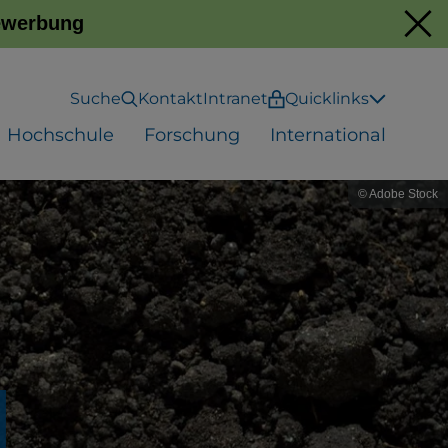
Bewerbung
Suche
Kontakt
Intranet
Quicklinks
Hochschule
Forschung
International
© Adobe Stock