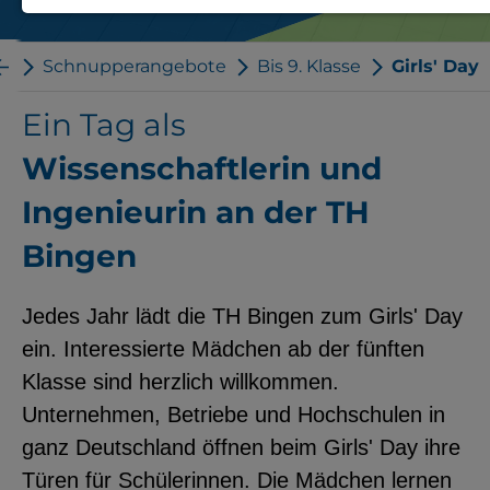
Notwendige Cookies zur Session-
Verwaltung und für die generelle
le
Schnupperangebote
Bis 9. Klasse
Girls' Day
Funktionalität der Seite (immer
Ein Tag als
notwendig).
Wissenschaftlerin und
Ingenieurin an der TH
Bingen
EXTERNE MEDIEN
Seitenspezifische Erfassung von
Jedes Jahr lädt die TH Bingen zum Girls' Day
Benutzerdaten durch
ein. Interessierte Mädchen ab der fünften
Drittanbieter, bspw. über das
Klasse sind herzlich willkommen.
Einbinden externer Videos,
Unternehmen, Betriebe und Hochschulen in
Standortdaten oder
ganz Deutschland öffnen beim Girls' Day ihre
Stellenanzeigen.
Türen für Schülerinnen. Die Mädchen lernen