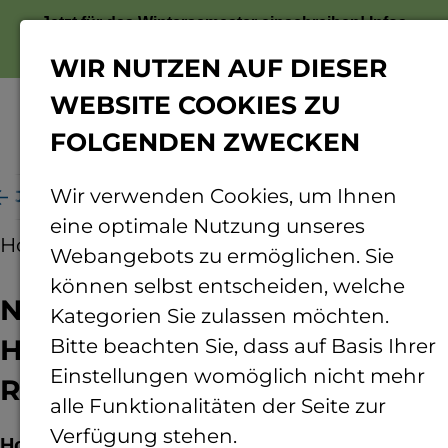
Jetzt für das Wintersemester einschreiben!
Infos
zur Bewerbung
WIR NUTZEN AUF DIESER
WEBSITE COOKIES ZU
FOLGENDEN ZWECKEN
Menü
Wir verwenden Cookies, um Ihnen
9 Jahren als Hochschulseelsorger in den Ruhestand
eine optimale Nutzung unseres
Hochschule
06.07.2026
Webangebots zu ermöglichen. Sie
können selbst entscheiden, welche
Nach 39 Jahren als
Kategorien Sie zulassen möchten.
Hochschulseelsorger in den
Bitte beachten Sie, dass auf Basis Ihrer
Einstellungen womöglich nicht mehr
Ruhestand
alle Funktionalitäten der Seite zur
Verfügung stehen.
Hochschulseelsorger Marcus Grünewald geht