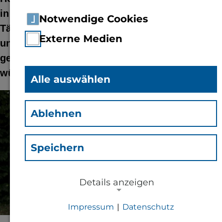
in den Ruhestand. In seiner langjährigen
Notwendige Cookies
Tätigkeit hat er viele Ratsuchende begleitet
Externe Medien
und unzählige Gottesdienste und Feste
gefeiert. Präsidentin Prof. Dr. Antje Krause
würdigt sein Engagement.
Alle auswählen
© Jessica Pleiner | TH Bingen
Ablehnen
Speichern
Details anzeigen
Impressum
|
Datenschutz
NOTWENDIGE COOKIES