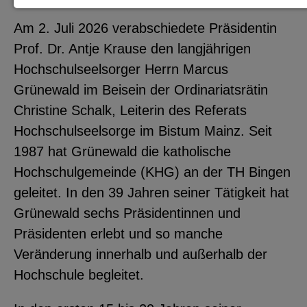
Notwendige Cookies zur Session-
Am 2. Juli 2026 verabschiedete Präsidentin
Verwaltung und für die generelle
Prof. Dr. Antje Krause den langjährigen
Funktionalität der Seite (immer
Hochschulseelsorger Herrn Marcus
notwendig).
Grünewald im Beisein der Ordinariatsrätin
Christine Schalk, Leiterin des Referats
Hochschulseelsorge im Bistum Mainz. Seit
1987 hat Grünewald die katholische
EXTERNE MEDIEN
Hochschulgemeinde (KHG) an der TH Bingen
Seitenspezifische Erfassung von
geleitet. In den 39 Jahren seiner Tätigkeit hat
Benutzerdaten durch
Grünewald sechs Präsidentinnen und
Drittanbieter, bspw. über das
Präsidenten erlebt und so manche
Einbinden externer Videos,
Veränderung innerhalb und außerhalb der
Standortdaten oder
Hochschule begleitet.
Stellenanzeigen.