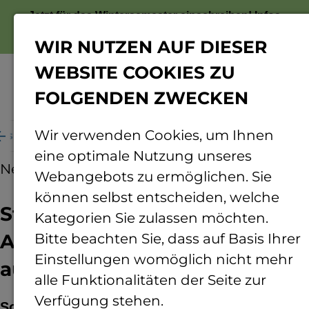
Jetzt für das Wintersemester einschreiben!
Infos
zur Bewerbung
WIR NUTZEN AUF DIESER
WEBSITE COOKIES ZU
FOLGENDEN ZWECKEN
Menü
Wir verwenden Cookies, um Ihnen
ss - Unsere Ausstellung "InScience" geht auf Reisen
eine optimale Nutzung unseres
News
06.03.2018
Webangebots zu ermöglichen. Sie
können selbst entscheiden, welche
Startschuss - Unsere
Kategorien Sie zulassen möchten.
Ausstellung "InScience" geht
Bitte beachten Sie, dass auf Basis Ihrer
Einstellungen womöglich nicht mehr
auf Reisen
alle Funktionalitäten der Seite zur
Verfügung stehen.
So schön sieht der Forschungsalltag an der