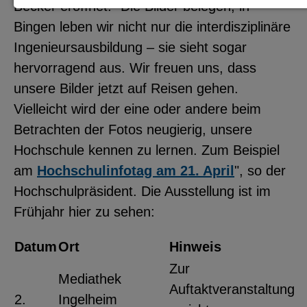
Becker eröffnet. "Die Bilder belegen, in
Notwendige Cookies zur Session-
Bingen leben wir nicht nur die interdisziplinäre
Verwaltung und für die generelle
Ingenieursausbildung – sie sieht sogar
Funktionalität der Seite (immer
hervorragend aus. Wir freuen uns, dass
notwendig).
unsere Bilder jetzt auf Reisen gehen.
Vielleicht wird der eine oder andere beim
Betrachten der Fotos neugierig, unsere
Hochschule kennen zu lernen. Zum Beispiel
EXTERNE MEDIEN
am
Hochschulinfotag am 21. April
", so der
Seitenspezifische Erfassung von
Hochschulpräsident. Die Ausstellung ist im
Benutzerdaten durch
Frühjahr hier zu sehen:
Drittanbieter, bspw. über das
Einbinden externer Videos,
Datum
Ort
Hinweis
Standortdaten oder
Zur
Mediathek
Stellenanzeigen.
Auftaktveranstaltung
2.
Ingelheim