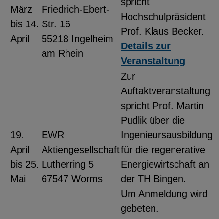
spricht
März
Friedrich-Ebert-
YouTube
Hochschulpräsident
bis 14.
Str. 16
Prof. Klaus Becker.
April
55218 Ingelheim
Details zur
ChatBot
am Rhein
Veranstaltung
Zur
Auftaktveranstaltung
spricht Prof. Martin
Pudlik über die
19.
EWR
Ingenieursausbildung
April
Aktiengesellschaft
für die regenerative
bis 25.
Lutherring 5
Energiewirtschaft an
Mai
67547 Worms
der TH Bingen.
Um Anmeldung wird
gebeten.