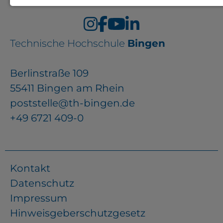
Notwendige Cookies zur Session-
Verwaltung und für die generelle
Technische Hochschule
Bingen
Funktionalität der Seite (immer
notwendig).
Berlinstraße 109
55411 Bingen am Rhein
poststelle@th-bingen.de
EXTERNE MEDIEN
+49 6721 409-0
Seitenspezifische Erfassung von
Benutzerdaten durch
Drittanbieter, bspw. über das
Kontakt
Einbinden externer Videos,
Datenschutz
Standortdaten oder
Impressum
Stellenanzeigen.
Hinweisgeberschutzgesetz