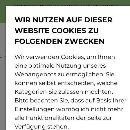
Jetzt für das Wintersemester einschreiben!
Infos
zur Bewerbung
WIR NUTZEN AUF DIESER
WEBSITE COOKIES ZU
FOLGENDEN ZWECKEN
Menü
Wir verwenden Cookies, um Ihnen
ganisation
Personenverzeichnis
Personendetails
eine optimale Nutzung unseres
Webangebots zu ermöglichen. Sie
können selbst entscheiden, welche
Kategorien Sie zulassen möchten.
Bitte beachten Sie, dass auf Basis Ihrer
Einstellungen womöglich nicht mehr
alle Funktionalitäten der Seite zur
Verfügung stehen.