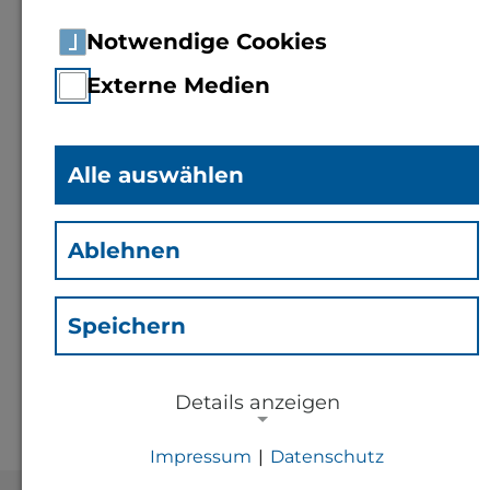
Notwendige Cookies
Externe Medien
Alle auswählen
Marvin Borchert
(zzz)
Ablehnen
Kontakt
Speichern
m.borchert@th-bingen.de
Details anzeigen
Impressum
|
Datenschutz
NOTWENDIGE COOKIES