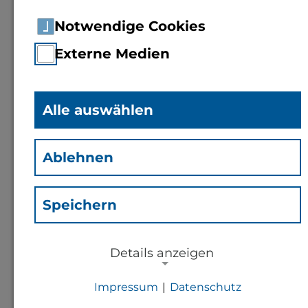
oder haben Sie Gewalt erfahren? Dann
Notwendige Cookies
sprechen Sie bitte die zentrale
Externe Medien
Gleichstellungsbeauftragte oder ihre
Stellvertreterin an.
Alle Gespräche sind
streng vertraulich.
Alle auswählen
Die Gleichstellungsbeauftragte kann Ihnen in
einem vertraulichen Erstgespräch einen
Ablehnen
geschützten Rahmen bieten, weiterführende
Informationen und Adressen von
Speichern
professionellen Stellen nennen sowie Sie im
weiteren Verlauf und bei Terminen begleiten.
Details anzeigen
Sie entscheiden nach dem Erstgespräch, wie
Impressum
|
Datenschutz
es weitergeht.
NOTWENDIGE COOKIES