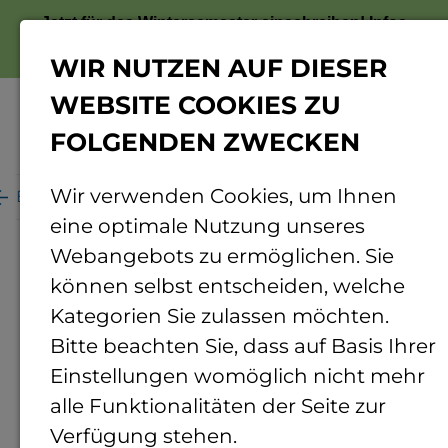
Jetzt für das Wintersemester einschreiben!
Infos
zur Bewerbung
WIR NUTZEN AUF DIESER
WEBSITE COOKIES ZU
FOLGENDEN ZWECKEN
Menü
Wir verwenden Cookies, um Ihnen
Beratung
Sexualisierte Belästigung und Gewalt
eine optimale Nutzung unseres
Sexualisierte
Belästigung
Webangebots zu ermöglichen. Sie
und Gewalt
können selbst entscheiden, welche
Kategorien Sie zulassen möchten.
Erste
Ansprechperson
und
Bitte beachten Sie, dass auf Basis Ihrer
Einstellungen womöglich nicht mehr
weiterführende Hilfe
alle Funktionalitäten der Seite zur
Verfügung stehen.
Fühlen Sie sich unwohl, wurden Sie belästigt