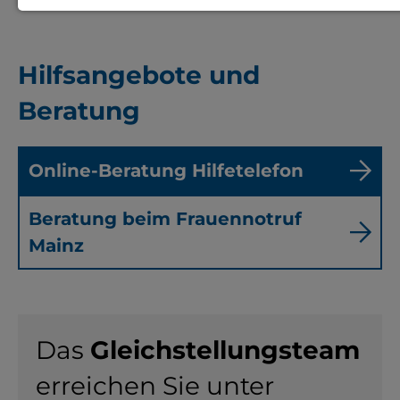
Notwendige Cookies zur Session-
Verwaltung und für die generelle
Hilfsangebote und
Funktionalität der Seite (immer
Beratung
notwendig).
Online-Beratung Hilfetelefon
EXTERNE MEDIEN
Beratung beim Frauennotruf
Seitenspezifische Erfassung von
Mainz
Benutzerdaten durch
Drittanbieter, bspw. über das
Einbinden externer Videos,
Das
Standortdaten oder
Gleichstellungsteam
Stellenanzeigen.
erreichen Sie unter