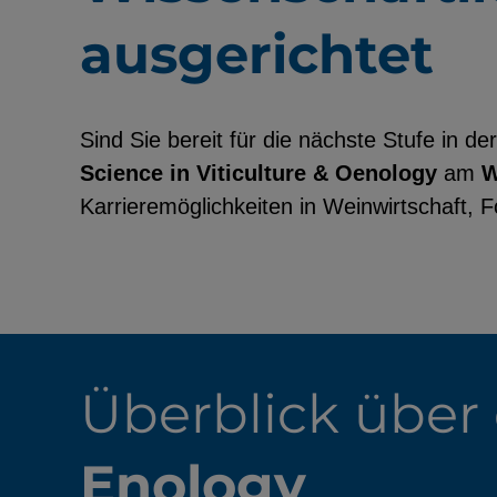
ausgerichtet
EXTERNE MEDIEN
Sind Sie bereit für die nächste Stufe in 
Seitenspezifische Erfassung von Ben
Science in Viticulture & Oenology
am
W
durch Drittanbieter, bspw. über das 
Karrieremöglichkeiten in Weinwirtschaft, 
externer Videos, Standortdaten oder
Stellenanzeigen.
YouTube
Überblick über
ChatBot
Enology