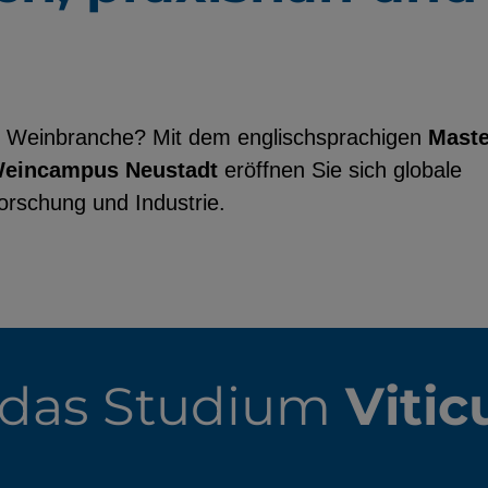
der Weinbranche? Mit dem englischsprachigen
Maste
utzerdaten
eincampus Neustadt
eröffnen Sie sich globale
Einbinden
Forschung und Industrie.
 das Studium
Vitic