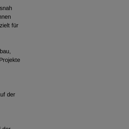
isnah
innen
ielt für
nbau,
Projekte
uf der