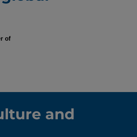
r of
ulture and