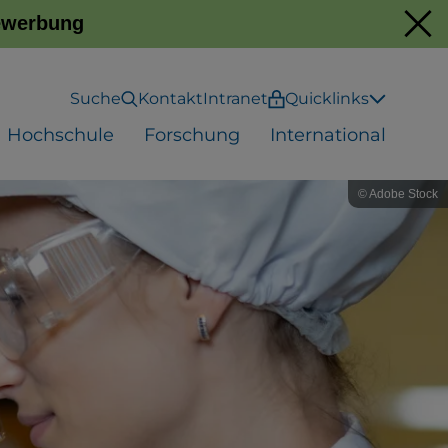
Bewerbung
Suche
Kontakt
Intranet
Quicklinks
Hochschule
Forschung
International
© Adobe Stock