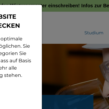
r das Wintersemester einschreiben!
Infos zur 
BSITE
ECKEN
Studium
 optimale
glichen. Sie
egorien Sie
ass auf Basis
hr alle
g stehen.