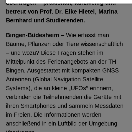
übertragen – praxisnah, kurzweilig und
Notwendige Cookies zur Session-
betreut von Prof. Dr. Elke Hietel, Marina
Verwaltung und für die generelle
Bernhard und Studierenden.
Funktionalität der Seite (immer
Bingen-Büdesheim
notwendig).
– Wie erfasst man
Bäume, Pflanzen oder Tiere wissenschaftlich
– und wozu? Diese Fragen stehen im
Mittelpunkt des Ferienangebots an der TH
EXTERNE MEDIEN
Bingen. Ausgestattet mit kompakten GNSS-
Seitenspezifische Erfassung von
Antennen (Global Navigation Satellite
Benutzerdaten durch
Systems), die an kleine „UFOs“ erinnern,
Drittanbieter, bspw. über das
verbinden die Teilnehmenden die Geräte mit
Einbinden externer Videos,
ihren Smartphones und sammeln Messdaten
Standortdaten oder
im Freien. Die Informationen werden
Stellenanzeigen.
anschließend in ein Luftbild der Umgebung