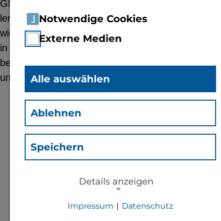
GNSS-Antennen und dem eigenen Smartphone
lernen die Teilnehmenden am 23. Oktober 2025,
Notwendige Cookies
wie Forschende Objekte im Gelände erfassen und
Externe Medien
in Karten übertragen – praxisnah, kurzweilig und
betreut von Prof. Dr. Elke Hietel, Marina Bernhard
und Studierenden.
Alle auswählen
Ablehnen
In den Herbstferien lädt die Technische
Hochschule (TH) Bingen Schüler*innen ab
Speichern
12 Jahren zu einem Satellitenparcours ein.
Mit GNSS-Antennen und dem eigenen
Smartphone lernen die Teilnehmenden am
Details anzeigen
23. Oktober 2025, wie Forschende Objekte
Impressum
|
Datenschutz
im Gelände erfassen und in Karten
NOTWENDIGE COOKIES