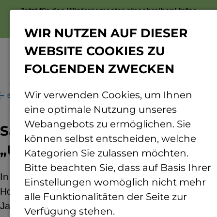
Jetzt für das Wintersemester einschreiben!
Infos
zur Bewerbung
WIR NUTZEN AUF DIESER
WEBSITE COOKIES ZU
FOLGENDEN ZWECKEN
Menü
Wir verwenden Cookies, um Ihnen
litenparcours: mit kleinen „UFOs“ die Welt kartieren
eine optimale Nutzung unseres
Webangebots zu ermöglichen. Sie
Satellitenparcours: mit kleinen
können selbst entscheiden, welche
„UFOs“ die Welt kartieren
Kategorien Sie zulassen möchten.
Bitte beachten Sie, dass auf Basis Ihrer
​​​​​​​In den Herbstferien lädt die Technische
Einstellungen womöglich nicht mehr
Hochschule (TH) Bingen Schüler*innen ab 12
alle Funktionalitäten der Seite zur
Jahren zu einem Satellitenparcours ein. Mit
Verfügung stehen.