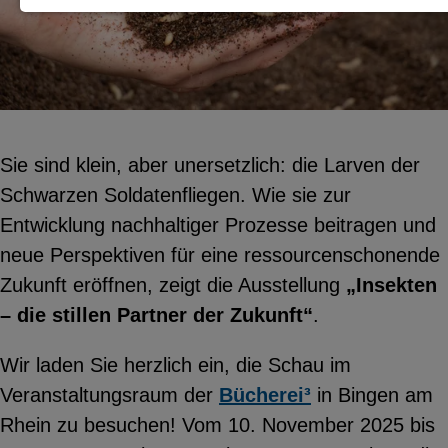
Notwendige Cookies zur Session-
Verwaltung und für die generelle
Funktionalität der Seite (immer
notwendig).
Sie sind klein, aber unersetzlich: die Larven der
Schwarzen Soldatenfliegen. Wie sie zur
Entwicklung nachhaltiger Prozesse beitragen und
EXTERNE MEDIEN
neue Perspektiven für eine ressourcenschonende
Seitenspezifische Erfassung von
Zukunft eröffnen, zeigt die Ausstellung
„Insekten
Benutzerdaten durch
– die stillen Partner der Zukunft“
.
Drittanbieter, bspw. über das
Einbinden externer Videos,
Wir laden Sie herzlich ein, die Schau im
Standortdaten oder
Veranstaltungsraum der
Bücherei³
in Bingen am
Stellenanzeigen.
Rhein zu besuchen! Vom 10. November 2025 bis