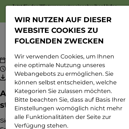
Jetzt für das Wintersemester einschreiben!
Infos
zur Bewerbung
WIR NUTZEN AUF DIESER
WEBSITE COOKIES ZU
FOLGENDEN ZWECKEN
Menü
Wir verwenden Cookies, um Ihnen
10.11.2025 - 10.12.2025
eine optimale Nutzung unseres
14:00 - 19:00 Uhr
Webangebots zu ermöglichen. Sie
Termin speichern
können selbst entscheiden, welche
Kategorien Sie zulassen möchten.
Ausstellung: Insekten – die
Bitte beachten Sie, dass auf Basis Ihrer
stillen Partner der Zukunft
Einstellungen womöglich nicht mehr
alle Funktionalitäten der Seite zur
Sie sind klein, aber unersetzlich: die Larven der
Verfügung stehen.