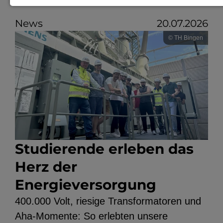
Notwendige Cookies zur Session-
News
20.07.2026
Verwaltung und für die generelle
© TH Bingen
Funktionalität der Seite (immer
notwendig).
EXTERNE MEDIEN
Seitenspezifische Erfassung von
Studierende erleben das
Benutzerdaten durch
Drittanbieter, bspw. über das
Herz der
Einbinden externer Videos,
Energieversorgung
Standortdaten oder
400.000 Volt, riesige Transformatoren und
Stellenanzeigen.
Aha-Momente: So erlebten unsere