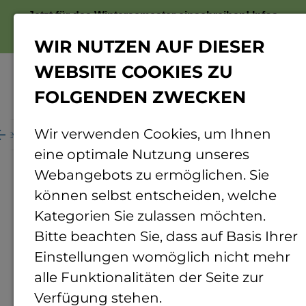
Jetzt für das Wintersemester einschreiben!
Infos
zur Bewerbung
WIR NUTZEN AUF DIESER
WEBSITE COOKIES ZU
FOLGENDEN ZWECKEN
Menü
Wir verwenden Cookies, um Ihnen
fentlichkeitsarbeit
News und Pressemitteilungen
eine optimale Nutzung unseres
News und
Webangebots zu ermöglichen. Sie
Pressemitteilungen
können selbst entscheiden, welche
Kategorien Sie zulassen möchten.
Bitte beachten Sie, dass auf Basis Ihrer
News
29.07.2026
Einstellungen womöglich nicht mehr
© TH Bingen
alle Funktionalitäten der Seite zur
Verfügung stehen.