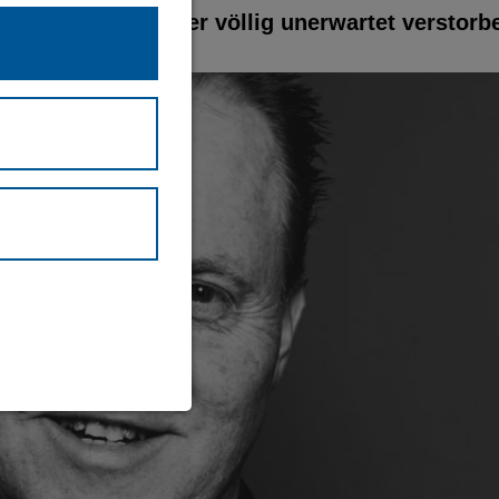
agoge und Politiker völlig unerwartet verstorb
waltung und
eite (immer