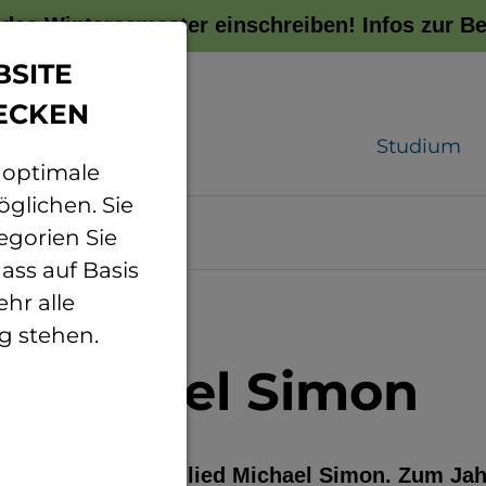
r das Wintersemester einschreiben!
Infos zur 
BSITE
ECKEN
Studium
 optimale
glichen. Sie
egorien Sie
ass auf Basis
hr alle
g stehen.
 Michael Simon
r Kuratoriumsmitglied Michael Simon. Zum Jah