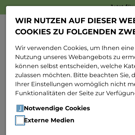
Jetzt fü
WIR NUTZEN AUF DIESER WE
COOKIES ZU FOLGENDEN ZW
Wir verwenden Cookies, um Ihnen eine
Nutzung unseres Webangebots zu ermö
Home
Nachruf Michael Simon
können selbst entscheiden, welche Kat
zulassen möchten. Bitte beachten Sie, d
Ihrer Einstellungen womöglich nicht me
News
09.01.2026
Funktionalitäten der Seite zur Verfügun
Nachruf
Notwendige Cookies
Externe Medien
Wir trauern um unse