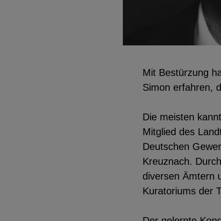
EXTERNE MEDIEN
Seitenspezifische Erfassung von Ben
Mit Bestürzung ha
durch Drittanbieter, bspw. über das 
Simon erfahren, d
externer Videos, Standortdaten oder
Stellenanzeigen.
Die meisten kannte
Mitglied des Land
YouTube
Deutschen Gewer
Kreuznach. Durch
diversen Ämtern u
ChatBot
Kuratoriums der T
Der gelernte Kondi