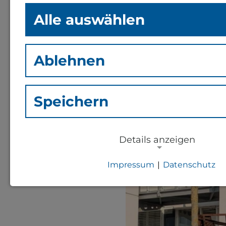
und -bo
Alle auswählen
Ablehnen
Was haben Regenwürm
Interessierte in The
neuen Botschafterin
Speichern
Wissen in die Gesell
und Artenvielfalt le
Details anzeigen
Impressum
|
Datenschutz
NOTWENDIGE COOKIES
Notwendige Cookies zur Session-Ver
für die generelle Funktionalität der S
notwendig).