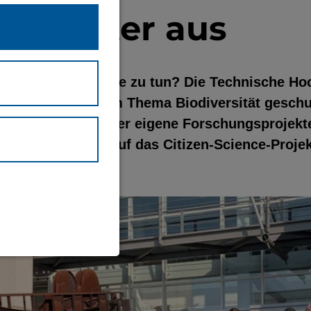
tschafter aus
er mit Toblerone zu tun? Die Technische Ho
orie und Praxis zum Thema Biodiversität geschult
nen und Botschafter eigene Forschungsprojekte
schaft. Ein Blick auf das Citizen-Science-Proj
bendig macht.
waltung und
eite (immer