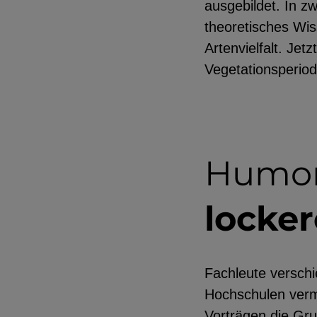
ausgebildet. In 
theoretisches Wi
Artenvielfalt. Jet
Vegetationsperio
Humorv
locke
Fachleute verschi
Hochschulen vermi
Vorträgen die Gr