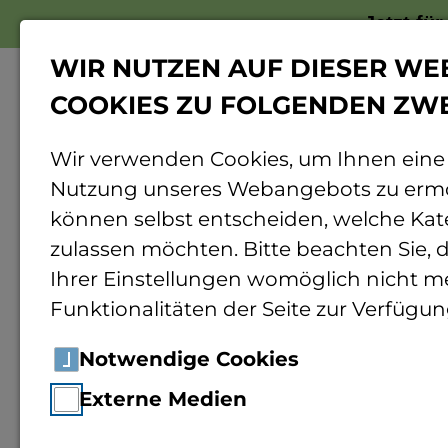
Jetzt fü
WIR NUTZEN AUF DIESER WE
COOKIES ZU FOLGENDEN ZW
Wir verwenden Cookies, um Ihnen eine
Nutzung unseres Webangebots zu ermö
Home
TH Bingen bildet Biodiversitätsb
können selbst entscheiden, welche Kat
zulassen möchten. Bitte beachten Sie, d
Ihrer Einstellungen womöglich nicht me
Pressemitteilung
21
Funktionalitäten der Seite zur Verfügun
TH Bing
Notwendige Cookies
Externe Medien
Biodive