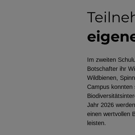
Teiln
eigene
Im zweiten Schulu
Botschafter ihr W
Wildbienen, Spin
Campus konnten si
Biodiversitätsint
Jahr 2026 werden s
einen wertvollen 
leisten.