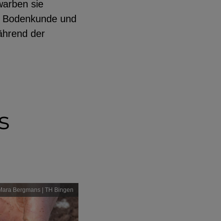
warben sie
en Bodenkunde und
während der
s
Mara Bergmans | TH Bingen