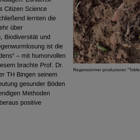
s Citizen Science
schließend lernten die
ehr über
 Biodiversität und
genwurmlosung ist die
dens“ – mit humorvollen
iesem brachte Prof. Dr.
Regenwürmer produzieren "Toble
der TH Bingen seinem
eutung gesunder Böden
bendigen Methoden
beraus positive