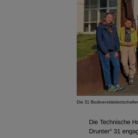
EXTERNE MEDIEN
Seitenspezifische Erfassung von Ben
durch Drittanbieter, bspw. über das 
externer Videos, Standortdaten oder
Stellenanzeigen.
YouTube
Die 31 Biodiversitätsbotschafte
ChatBot
Die Technische H
Drunter“ 31 engag