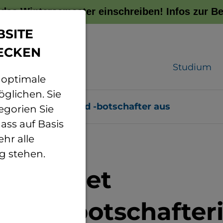
r das Wintersemester einschreiben!
Infos zur 
BSITE
ECKEN
Studium
 optimale
glichen. Sie
otschafterinnen und -botschafter aus
egorien Sie
ass auf Basis
hr alle
.05.2026
g stehen.
en bildet
rsitätsbotschafte