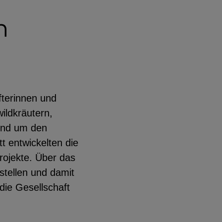
n
fterinnen und
ildkräutern,
und um den
t entwickelten die
rojekte. Über das
rstellen und damit
die Gesellschaft