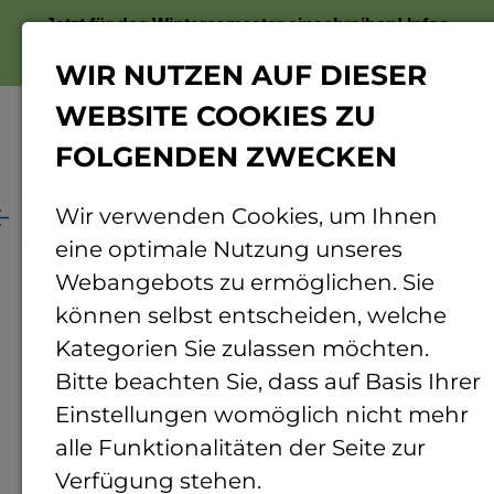
Jetzt für das Wintersemester einschreiben!
Infos
zur Bewerbung
WIR NUTZEN AUF DIESER
WEBSITE COOKIES ZU
FOLGENDEN ZWECKEN
Menü
Wir verwenden Cookies, um Ihnen
Beratung
Stipendien & Preise
Bürkle Stiftung
eine optimale Nutzung unseres
Bürkle Stiftung
Webangebots zu ermöglichen. Sie
können selbst entscheiden, welche
Im Sinne der Stifterin Anita Bürkle und getreu
Kategorien Sie zulassen möchten.
des sozialen Engagements ihres Ehemannes
Bitte beachten Sie, dass auf Basis Ihrer
Dr. Wolfgang Bürkle fühlt sich die Stiftung
Einstellungen womöglich nicht mehr
wichtigen sozialen Themen unserer
alle Funktionalitäten der Seite zur
Gesellschaft verpflichtet.
Verfügung stehen.