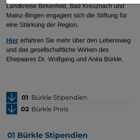
Landkreise Birkenfeld, Bad Kreuznach und
Notwendige Cookies zur Session-
Mainz-Bingen engagiert sich die Stiftung für
Verwaltung und für die generelle
eine Stärkung der Region.
Funktionalität der Seite (immer
notwendig).
Hier
erfahren Sie mehr über den Lebensweg
und das gesellschaftliche Wirken des
Ehepaares Dr. Wolfgang und Anita Bürkle.
EXTERNE MEDIEN
Seitenspezifische Erfassung von
Benutzerdaten durch
Bürkle Stipendien
Drittanbieter, bspw. über das
Bürkle Preis
Einbinden externer Videos,
Standortdaten oder
Stellenanzeigen.
Bürkle Stipendien