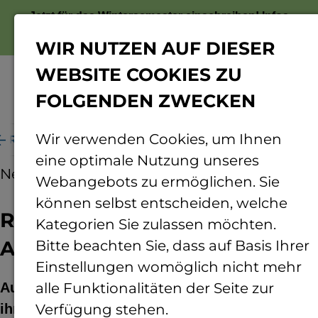
Jetzt für das Wintersemester einschreiben!
Infos
zur Bewerbung
WIR NUTZEN AUF DIESER
WEBSITE COOKIES ZU
FOLGENDEN ZWECKEN
Menü
Wir verwenden Cookies, um Ihnen
Rotary Club fördert Abschlussarbeiten im Ausland
eine optimale Nutzung unseres
News
19.12.2025
Webangebots zu ermöglichen. Sie
können selbst entscheiden, welche
Rotary Club fördert
Kategorien Sie zulassen möchten.
Abschlussarbeiten im Ausland
Bitte beachten Sie, dass auf Basis Ihrer
Einstellungen womöglich nicht mehr
Aufgrund ihres sozialen Engagements und
alle Funktionalitäten der Seite zur
ihrer hervorragenden Studienleistungen erhielt
Verfügung stehen.