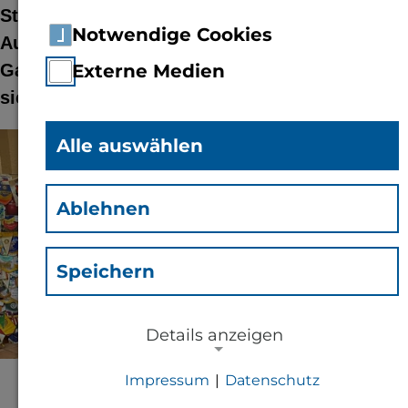
Studentin Zoe Willet die Rotary-Bingen-
Notwendige Cookies
Auslandsförderung. In welchem Land sie zu
Gast war und über welchen Geldbetrag sie
Externe Medien
sich freuen kann.
Alle auswählen
© Prof. Dr.-Ing. Klaus Becker
Ablehnen
Speichern
Details anzeigen
Impressum
|
Datenschutz
NOTWENDIGE COOKIES