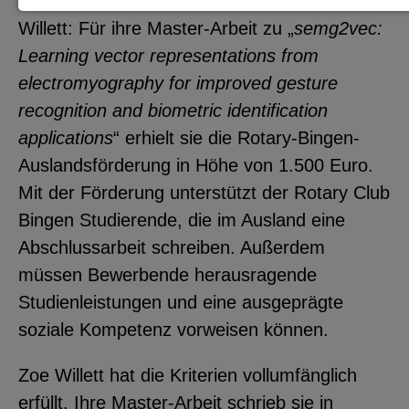
Ein verfrühtes Weihnachtsgeschenk für Zoe
Notwendige Cookies zur Session-
Willett: Für ihre Master-Arbeit zu „
semg2vec:
Verwaltung und für die generelle
Learning vector representations from
Funktionalität der Seite (immer
electromyography for improved gesture
notwendig).
recognition and biometric identification
applications
“ erhielt sie die Rotary-Bingen-
Auslandsförderung in Höhe von 1.500 Euro.
Mit der Förderung unterstützt der Rotary Club
EXTERNE MEDIEN
Bingen
Studierende, die im Ausland eine
Seitenspezifische Erfassung von
Abschlussarbeit schreiben. Außerdem
Benutzerdaten durch
müssen Bewerbende herausragende
Drittanbieter, bspw. über das
Studienleistungen und eine ausgeprägte
Einbinden externer Videos,
soziale Kompetenz vorweisen können.
Standortdaten oder
Zoe Willett hat die Kriterien vollumfänglich
Stellenanzeigen.
erfüllt. Ihre Master-Arbeit schrieb sie in